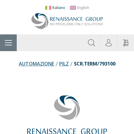
Italiano
English
Chi
Home
Produttori
Categorie
Contatti
R
Siamo
AUTOMAZIONE
PILZ
SCR.TERM/793100