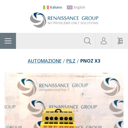
Italiano
English
Chi
Home
Produttori
Categorie
Contatti
R
Siamo
AUTOMAZIONE
PILZ
PNOZ X3