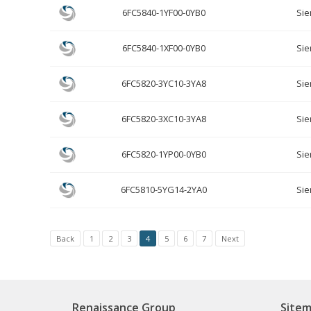
6FC5840-1YF00-0YB0
Si
6FC5840-1XF00-0YB0
Si
6FC5820-3YC10-3YA8
Si
6FC5820-3XC10-3YA8
Si
6FC5820-1YP00-0YB0
Si
6FC5810-5YG14-2YA0
Si
Back
1
2
3
4
5
6
7
Next
Renaissance Group
Site