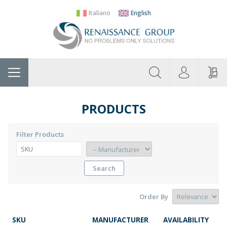
Italiano
English
About
Home
Manufacturers
Categories
Contac
Us
PRODUCTS
Filter Products
Search
Order By
SKU
MANUFACTURER
AVAILABILITY