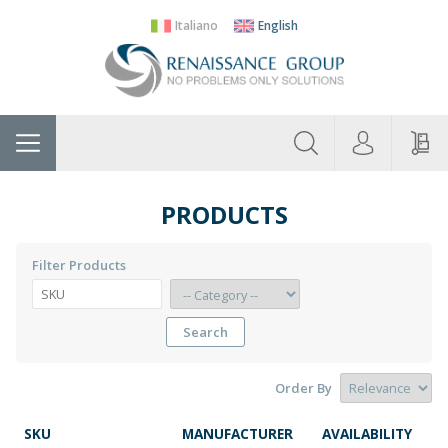
Italiano
English
About
Home
Manufacturers
Categories
Contac
Us
PRODUCTS
Filter Products
Search
Order By
SKU
MANUFACTURER
AVAILABILITY