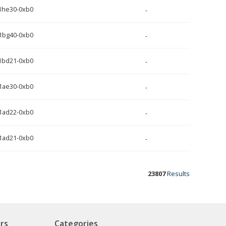
1he30-0xb0
-
1bg40-0xb0
-
1bd21-0xb0
-
1ae30-0xb0
-
1ad22-0xb0
-
1ad21-0xb0
-
23807
Results
rs
Categories