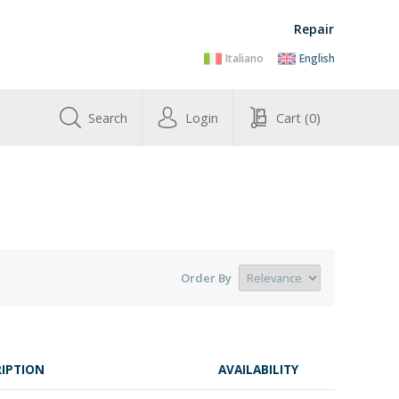
Repair
Italiano
English
Search
Login
Cart
(0)
Order By
IPTION
AVAILABILITY