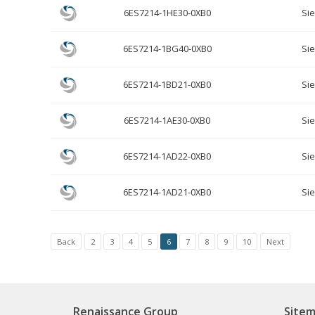
6ES7214-1HE30-0XB0
Si
6ES7214-1BG40-0XB0
Si
6ES7214-1BD21-0XB0
Si
6ES7214-1AE30-0XB0
Si
6ES7214-1AD22-0XB0
Si
6ES7214-1AD21-0XB0
Si
Back
2
3
4
5
6
7
8
9
10
Next
Renaissance Group
Site