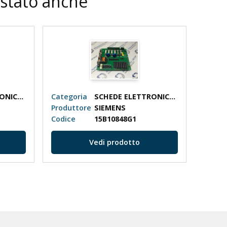
istato anche
SCHEDE ELETTRONICHE
Categoria
SCHEDE ELETTRONICHE
Categ
Produttore
SIEMENS
Produ
Codice
15B10848G1
Codic
Vedi prodotto