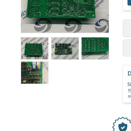
D
S
1
1