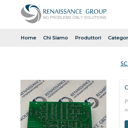
Home
Chi Siamo
Produttori
Categor
SC
C
P
A