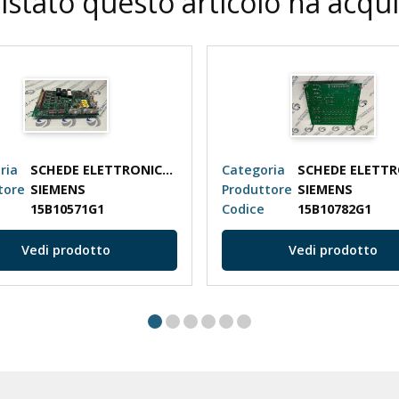
istato questo articolo ha acqu
ria
SCHEDE ELETTRONICHE
Categoria
tore
SIEMENS
Produttore
SIEMENS
15B10571G1
Codice
15B10782G1
Vedi prodotto
Vedi prodotto