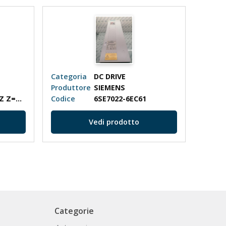
Categoria
DC DRIVE
Categ
Produttore
SIEMENS
Produ
6SE7012-0TP50-Z Z=G41+G92+C43
Codice
6SE7022-6EC61
Codic
Vedi prodotto
Categorie