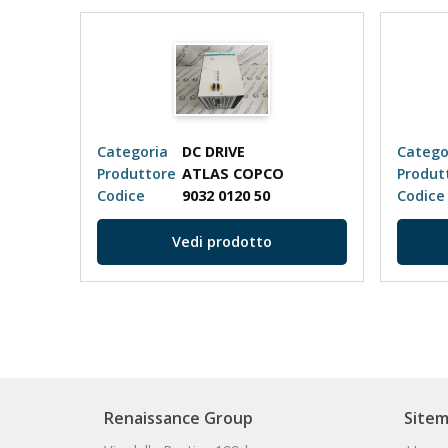
Categoria
DC DRIVE
Catego
Produttore
ATLAS COPCO
Produt
6SE7012-0TP50-Z Z=G41+G92+C43+K80
Codice
9032 0120 50
Codice
Vedi prodotto
Renaissance Group
Site