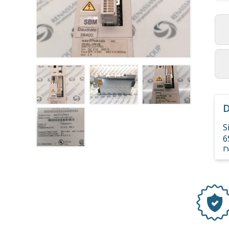
D
S
6
D
Z
R