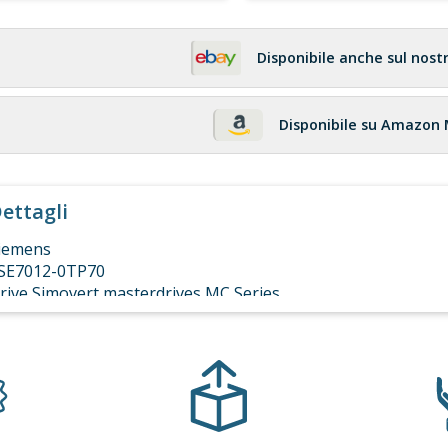
Disponibile anche sul nost
Disponibile su Amazon
ettagli
iemens
SE7012-0TP70
rive Simovert masterdrives MC Series
=K80+C43+G92+G41
EFURBISHED TESTED 6 MONTHS WARRANTY