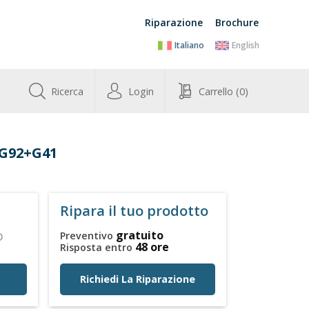
Riparazione
Brochure
Italiano
English
Ricerca
Login
Carrello
(0)
+G92+G41
Ripara il tuo prodotto
o
gratuito
Preventivo
48 ore
Risposta entro
e
Richiedi La Riparazione
à