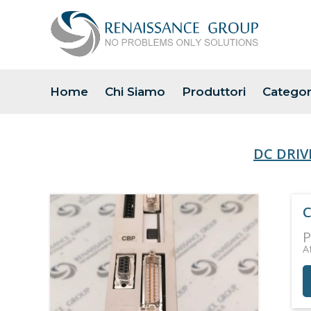
Home
Chi Siamo
Produttori
Categor
DC DRIV
C
P
A