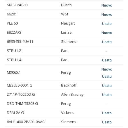
SNF90/4E-11
Busch
Nuovo
66201
W&t
Nuovo
PLE 60
Neugart
Usato
E82ZAFS
Lenze
Nuovo
6ES5453-4UA11
Siemens
Usato
STBU1-2
Eae
-
STBU1-4
Eae
Usato
Nuovo
MX065.1
Ferag
Usato
CB3050-0001 G
Beckhoff
Usato
2711P-T6C20D G
Allen Bradley
Usato
DBD-THM-T5208 G
Ferag
-
DBM-2A G
Vickers
Usato
6AU1-400-2PA01-0AA0
Siemens
Usato