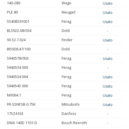
140-289
Wago
Usato
PLE 80
Neugart
Usato
5540833V001
Ferag
Usato
BL5922.08/034
Dold
-
93.52.7.024
Finder
Usato
BI5928.47/100
Dold
-
5940578/003
Ferag
Usato
5940534 009
Ferag
-
5940534 004
Ferag
Usato
5940545 000
Ferag
Usato
MX064.1
Ferag
Usato
FR-S5NFSB-0.75K
Mitsubishi
Usato
175Z4163
Danfoss
-
DMA 140D 1101-D
Bosch Rexroth
-