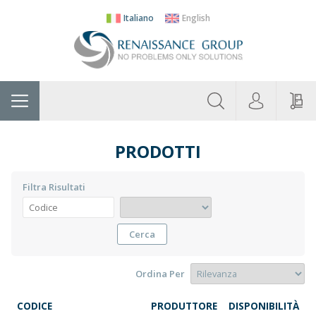
Italiano
English
Chi
Home
Produttori
Categorie
Contatti
R
Siamo
PRODOTTI
Filtra Risultati
Cerca
Ordina Per
CODICE
PRODUTTORE
DISPONIBILITÀ