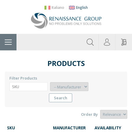
Italiano
English
About
Home
Manufacturers
Categories
Contac
Us
PRODUCTS
Filter Products
Search
Order By
SKU
MANUFACTURER
AVAILABILITY