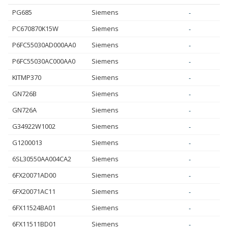
PG685
Siemens
-
PC670870K15W
Siemens
-
P6FC55030AD000AA0
Siemens
-
P6FC55030AC000AA0
Siemens
-
KITMP370
Siemens
-
GN726B
Siemens
-
GN726A
Siemens
-
G34922W1002
Siemens
-
G1200013
Siemens
-
6SL30550AA004CA2
Siemens
-
6FX20071AD00
Siemens
-
6FX20071AC11
Siemens
-
6FX11524BA01
Siemens
-
6FX11511BD01
Siemens
-