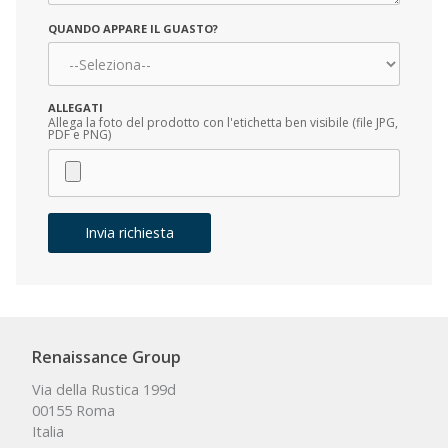
QUANDO APPARE IL GUASTO?
DOPO QUANTE ORE?
ALLEGATI
*
Allega la foto del prodotto con l'etichetta ben visibile (file JPG,
PDF e PNG)
Invia richiesta
Renaissance Group
Via della Rustica 199d
00155 Roma
Italia