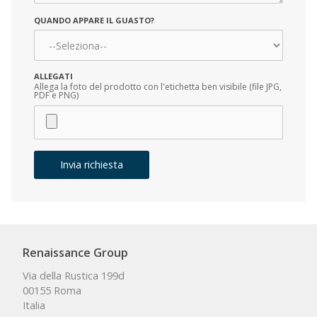
QUANDO APPARE IL GUASTO?
DOPO QUANTE ORE?
ALLEGATI
*
Allega la foto del prodotto con l'etichetta ben visibile (file JPG,
PDF e PNG)
Invia richiesta
Renaissance Group
Via della Rustica 199d
00155 Roma
Italia